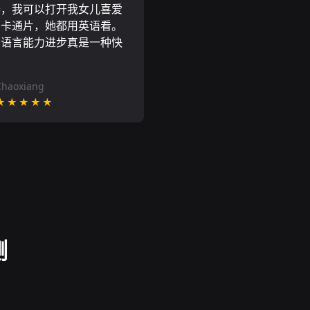
器，我可以打开我女儿喜爱
尼卡通片，她都用英语看。
的语言能力进步真是一种快
Chaoxiang
★★★★★
测